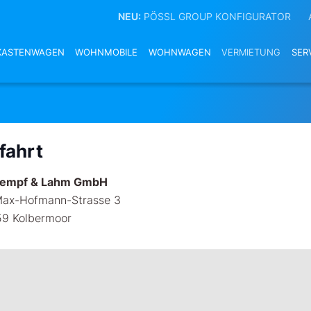
NEU:
PÖSSL GROUP KONFIGURATOR
KASTENWAGEN
WOHNMOBILE
WOHNWAGEN
VERMIETUNG
SER
fahrt
rempf & Lahm GmbH
Max-Hofmann-Strasse 3
9 Kolbermoor