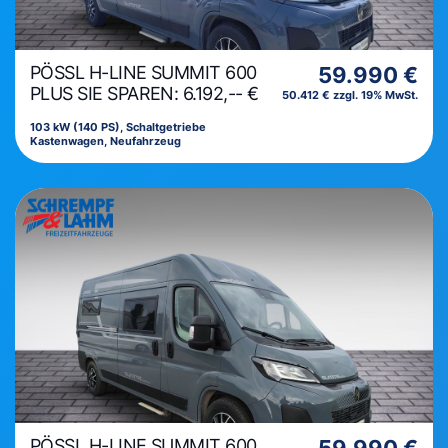
PÖSSL H-LINE SUMMIT 600
59.990 €
PLUS SIE SPAREN: 6.192,-- €
50.412 € zzgl. 19% MwSt.
103 kW (140 PS), Schaltgetriebe
Kastenwagen, Neufahrzeug
PÖSSL H-LINE SUMMIT 600