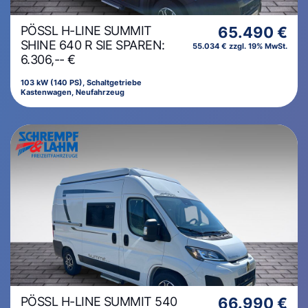
PÖSSL H-LINE SUMMIT
65.490 €
SHINE 640 R SIE SPAREN:
55.034 € zzgl. 19% MwSt.
6.306,-- €
103 kW (140 PS), Schaltgetriebe
Kastenwagen, Neufahrzeug
PÖSSL H-LINE SUMMIT 540
66.990 €