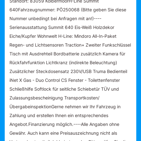
Standort: 83059 KolbermoorH-Line Summit
640Fahrzeugnummer: PÖ250068 (Bitte geben Sie diese
Nummer unbedingt bei Anfragen mit an!)----
Serienausstattung Summit 640 Eis-Weiß Holzdekor
Eiche/Kupfer Wohnwelt H-Line: Mindoro All-In-Paket
Regen- und Lichtsensoren Traction+ Zweiter Funkschlüssel
Tisch mit Ausdrehteil Bordbatterie zusätzlich Kamera für
Rückfahrfunktion Lichtkranz (indirekte Beleuchtung)
Zusätzlicher Steckdosensatz 230V/USB Truma Bedienteil
iNet X Gas - Duo Control CS Fenster - Toilettenfenster
Schließhilfe Softlock für seitliche Schiebetür TÜV und
Zulassungsbescheinigung Transportkosten/
ÜbergabeinspektionGerne nehmen wir Ihr Fahrzeug in
Zahlung und erstellen Ihnen ein entsprechendes
Angebot.Finanzierung möglich.----Alle Angaben ohne
Gewähr. Auch kann eine Preisauszeichnung nicht als