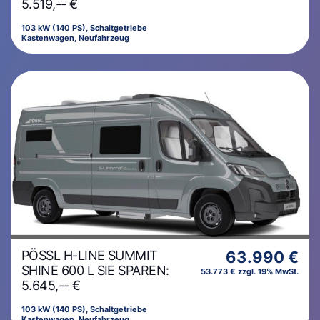
5.519,-- €
103 kW (140 PS), Schaltgetriebe
Kastenwagen, Neufahrzeug
PÖSSL H-LINE SUMMIT
63.990 €
SHINE 600 L SIE SPAREN:
53.773 € zzgl. 19% MwSt.
5.645,-- €
103 kW (140 PS), Schaltgetriebe
Kastenwagen, Neufahrzeug