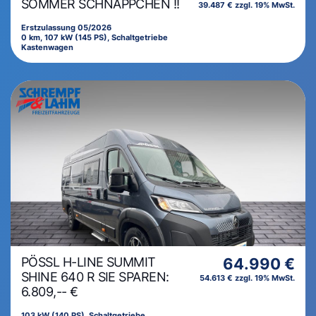
SOMMER SCHNÄPPCHEN !!
39.487 € zzgl. 19% MwSt.
Erstzulassung 05/2026
0 km, 107 kW (145 PS), Schaltgetriebe
Kastenwagen
PÖSSL H-LINE SUMMIT
64.990 €
SHINE 640 R SIE SPAREN:
54.613 € zzgl. 19% MwSt.
6.809,-- €
103 kW (140 PS), Schaltgetriebe