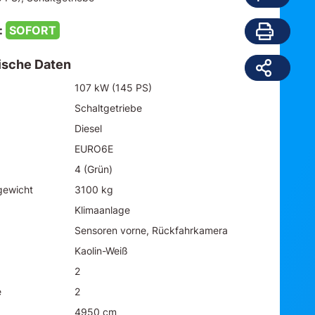
:
SOFORT
ische Daten
107 kW (145 PS)
Schaltgetriebe
Diesel
EURO6E
4 (Grün)
gewicht
3100 kg
Klimaanlage
Sensoren vorne, Rückfahrkamera
Kaolin-Weiß
2
e
2
4950 cm