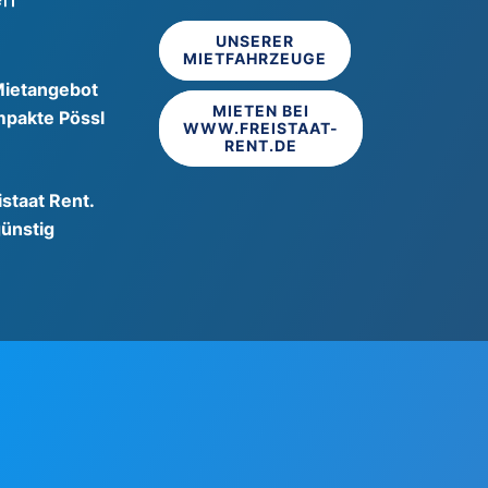
UNSERER
MIETFAHRZEUGE
Mietangebot
MIETEN BEI
pakte Pössl
WWW.FREISTAAT-
RENT.DE
staat Rent.
günstig