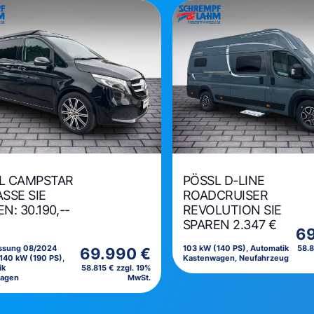
L CAMPSTAR
PÖSSL D-LINE
SSE SIE
ROADCRUISER
N: 30.190,--
REVOLUTION SIE
SPAREN 2.347 €
69
assung 08/2024
103 kW (140 PS), Automatik
58.8
69.990 €
140 kW (190 PS),
Kastenwagen, Neufahrzeug
ik
58.815 € zzgl. 19%
wagen
MwSt.