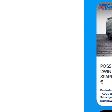
PÖSS
2WIN 
SPARE
€
Erstzul
17.020 k
Schaltge
Kasten