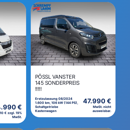
PÖSSL VANSTER
145 SONDERPREIS
!!!!!
Erstzulassung 08/2024
47.990 €
1.600 km, 106 kW (144 PS),
.990 €
Schaltgetriebe
MwSt. nicht
Kastenwagen
ausweisbar.
10 € zzgl. 19%
MwSt.