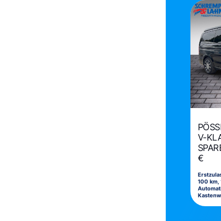
PÖSS
V-KLA
SPARE
€
Erstzul
100 km, 
Automat
Kasten