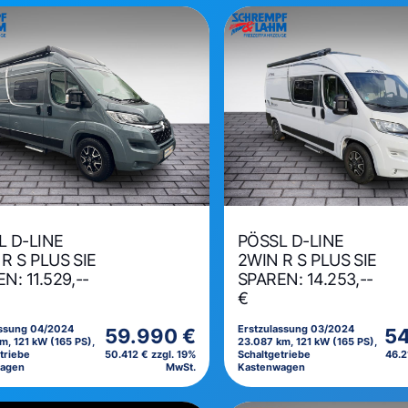
L D-LINE
PÖSSL D-LINE
R S PLUS SIE
2WIN R S PLUS SIE
N: 11.529,--
SPAREN: 14.253,--
€
assung 04/2024
Erstzulassung 03/2024
59.990 €
54
m, 121 kW (165 PS),
23.087 km, 121 kW (165 PS),
triebe
50.412 € zzgl. 19%
Schaltgetriebe
46.2
wagen
MwSt.
Kastenwagen