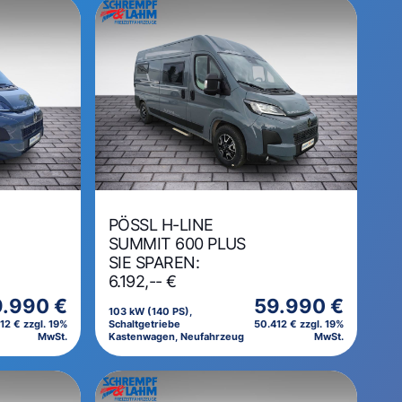
PÖSSL H-LINE
SUMMIT 600 PLUS
SIE SPAREN:
6.192,-- €
.990 €
59.990 €
103 kW (140 PS),
12 € zzgl. 19%
Schaltgetriebe
50.412 € zzgl. 19%
MwSt.
Kastenwagen, Neufahrzeug
MwSt.