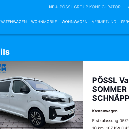
NEU:
PÖSSL GROUP KONFIGURATOR
KASTENWAGEN
WOHNMOBILE
WOHNWAGEN
VERMIETUNG
SER
ils
PÖSSL Va
SOMMER
SCHNÄPP
Kastenwagen
Erstzulassung 05/
10 km, 107 kW (145