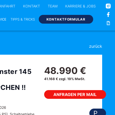
ANFAHRT
KONTAKT
TEAM
KARRIERE & JOBS
VICE
TIPPS & TRICKS
KONTAKTFORMULAR
zurück
48.990 €
nster 145
41.168 € zzgl. 19% MwSt.
CHEN !!
ANFRAGEN PER MAIL
2026
P
 PS), Schaltgetriebe