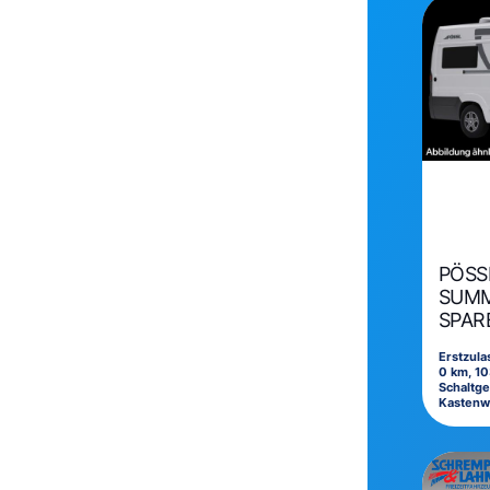
PÖSS
SUMM
SPARE
Erstzul
0 km, 10
Schaltge
Kasten