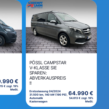
PÖSSL CAMPSTAR
V-KLASSE SIE
SPAREN:
ABVERKAUSPREIS
.990 €
!!
15 € zzgl. 19%
MwSt.
Erstzulassung 04/2024
64.990 €
31.500 km, 140 kW (190 PS),
Automatik
54.613 € zzgl. 19%
Kastenwagen
MwSt.