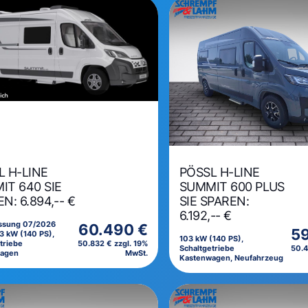
L H-LINE
PÖSSL H-LINE
IT 640 SIE
SUMMIT 600 PLUS
N: 6.894,-- €
SIE SPAREN:
6.192,-- €
assung 07/2026
60.490 €
59
3 kW (140 PS),
103 kW (140 PS),
triebe
50.832 € zzgl. 19%
Schaltgetriebe
50.4
wagen
MwSt.
Kastenwagen, Neufahrzeug