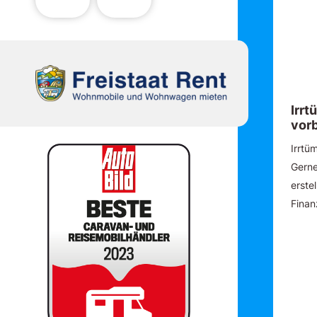
Irr
vor
Irrtü
Gerne
erste
Finan