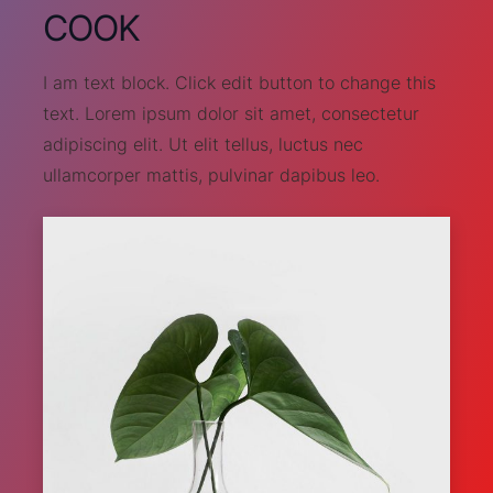
COOK
I am text block. Click edit button to change this
text. Lorem ipsum dolor sit amet, consectetur
adipiscing elit. Ut elit tellus, luctus nec
ullamcorper mattis, pulvinar dapibus leo.