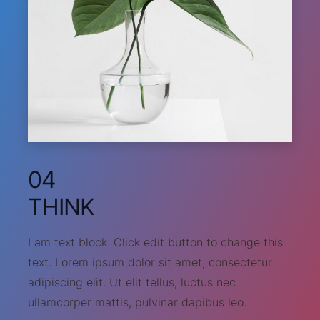
04
THINK
I am text block. Click edit button to change this
text. Lorem ipsum dolor sit amet, consectetur
adipiscing elit. Ut elit tellus, luctus nec
ullamcorper mattis, pulvinar dapibus leo.