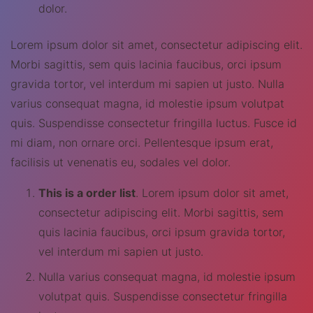
dolor.
Lorem ipsum dolor sit amet, consectetur adipiscing elit.
Morbi sagittis, sem quis lacinia faucibus, orci ipsum
gravida tortor, vel interdum mi sapien ut justo. Nulla
varius consequat magna, id molestie ipsum volutpat
quis. Suspendisse consectetur fringilla luctus. Fusce id
mi diam, non ornare orci. Pellentesque ipsum erat,
facilisis ut venenatis eu, sodales vel dolor.
This is a order list
. Lorem ipsum dolor sit amet,
consectetur adipiscing elit. Morbi sagittis, sem
quis lacinia faucibus, orci ipsum gravida tortor,
vel interdum mi sapien ut justo.
Nulla varius consequat magna, id molestie ipsum
volutpat quis. Suspendisse consectetur fringilla